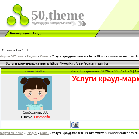
50.theme
Регистрация
|
Вход
1
Страница
1
из
1
Форум 50Theme
»
Раздел
»
Связь
»
Услуги крауд-маркетинга https://kwork.ru/user/ecaterinasirb
Услуги крауд-маркетинга https://kwork.ru/user/ecaterinasirbu
devushkaKet
Дата: Воскресенье, 2026-02-22, 7:21 PM | 
Услуги крауд-мар
Сообщений:
388
Статус:
Оффлайн
Форум 50Theme
»
Раздел
»
Связь
»
Услуги крауд-маркетинга https://kwork.ru/user/ecaterinasirb