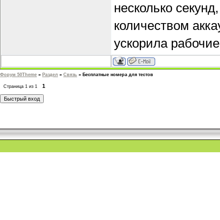
несколько секунд
количеством акка
ускорила рабочие
Форум 50Theme
»
Раздел
»
Связь
»
Бесплатные номера для тестов
1
Страница
1
из
1