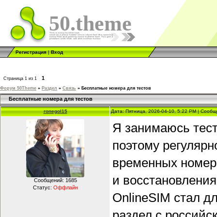
50.theme
Регистрация
|
Вход
1
Страница
1
из
1
Форум 50Theme
»
Раздел
»
Связь
»
Бесплатные номера для тестов
Бесплатные номера для тестов
ronegol15
Дата: Пятница, 2026-04-10, 5:22 PM | Сооб
Я занимаюсь тес
поэтому регулярн
временных номеро
и восстановления
Сообщений:
1685
Статус:
Оффлайн
OnlineSIM стал д
раздел с россий