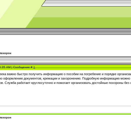
 похорон
10:35 AM | Сообщение #
1
овека важно быстро получить информацию о пособии на погребение и порядке организ
 по оформлению документов, кремации и захоронению. Подробную информацию можно 
ов. Служба работает круглосуточно и помогает организовать достойные похороны без 
 похорон