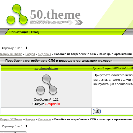
50.theme
Регистрация
|
Вход
1
Страница
1
из
1
Форум 50Theme
»
Раздел
»
Сервисы
»
Пособие на погребение в СПб и помощь в организации
Пособие на погребение в СПб и помощь в организации похорон
virgilawightman
Дата: Среда, 2026-06-10, 
При утрате близкого чел
выплаты, а также услуги
консультации специалист
Сообщений:
122
Статус:
Оффлайн
Форум 50Theme
»
Раздел
»
Сервисы
»
Пособие на погребение в СПб и помощь в организации
1
Страница
1
из
1