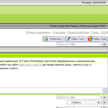
Четверг, 2026-08-06
Приветствую Вас
Гость
|
Обратная связь
|
RSS
[
Новые сообщения
·
Участники
·
Правила форума
·
Поиск
·
RSS
]
ации церемонии. В Санкт-Петербурге доступны федеральные и региональные
найти на сайте
https://gkrs-spb.ru/
где представлены цены, пакеты услуг и
лишних хлопот.
Поиск: