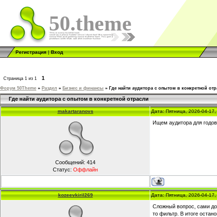
50.theme
Регистрация
|
Вход
1
Страница
1
из
1
Форум 50Theme
»
Раздел
»
Бизнес и финансы
»
Где найти аудитора с опытом в конкретной от
Где найти аудитора с опытом в конкретной отрасли
makartaranovs
Дата: Пятница, 2026-04-17
Ищем аудитора для годов
Сообщений:
414
Статус:
Оффлайн
kozeevkiril269
Дата: Пятница, 2026-04-17
Сложный вопрос, сами дол
то фильтр. В итоге остан