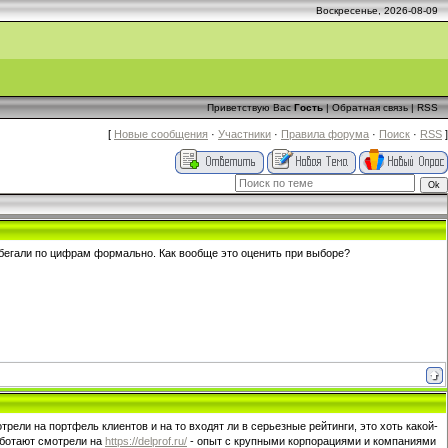
Воскресенье, 2026-08-09
Приветствую Вас
Гость
|
Обратная связь
|
RSS
[
Новые сообщения
·
Участники
·
Правила форума
·
Поиск
·
RSS
]
обегали по цифрам формально. Как вообще это оценить при выборе?
ели на портфель клиентов и на то входят ли в серьезные рейтинги, это хоть какой-
работают смотрели на
https://delprof.ru/
- опыт с крупными корпорациями и компаниями