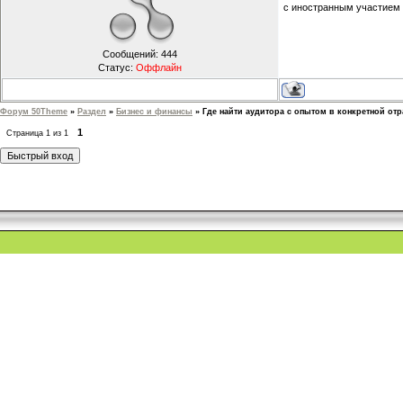
с иностранным участием т
Сообщений:
444
Статус:
Оффлайн
Форум 50Theme
»
Раздел
»
Бизнес и финансы
»
Где найти аудитора с опытом в конкретной от
1
Страница
1
из
1