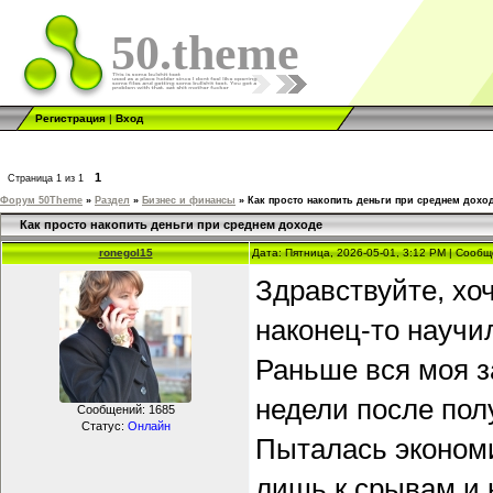
50.theme
Регистрация
|
Вход
1
Страница
1
из
1
Форум 50Theme
»
Раздел
»
Бизнес и финансы
»
Как просто накопить деньги при среднем дохо
Как просто накопить деньги при среднем доходе
ronegol15
Дата: Пятница, 2026-05-01, 3:12 PM | Сооб
Здравствуйте, хоч
наконец-то научи
Раньше вся моя з
недели после полу
Сообщений:
1685
Статус:
Онлайн
Пыталась экономи
лишь к срывам и 