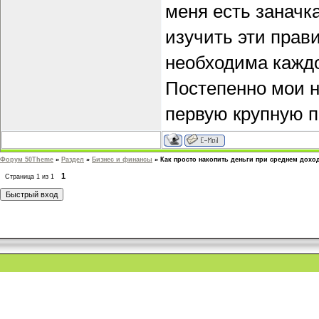
меня есть заначк
изучить эти прав
необходима каждо
Постепенно мои н
первую крупную п
Форум 50Theme
»
Раздел
»
Бизнес и финансы
»
Как просто накопить деньги при среднем дохо
1
Страница
1
из
1