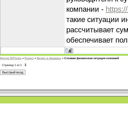
компании -
https:/
такие ситуации и
рассчитывает сум
обеспечивает пол
Форум 50Theme
»
Раздел
»
Бизнес и финансы
»
Сложная финансовая ситуация компаний
1
Страница
1
из
1