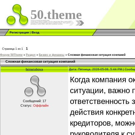
50.theme
Регистрация
|
Вход
1
Страница
1
из
1
Форум 50Theme
»
Раздел
»
Бизнес и финансы
»
Сложная финансовая ситуация компаний
Сложная финансовая ситуация компаний
fainarubova
Дата: Пятница, 2026-05-08, 5:44 PM | Сооб
Когда компания о
ситуации, важно 
ответственность 
Сообщений:
17
Статус:
Оффлайн
действия конкрет
кредиторов, мож
руководителя к с