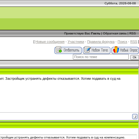
Суббота, 2026-08-08
Приветствую Вас
Гость
|
Обратная связь
|
RSS
[
Новые сообщения
·
Участники
·
Правила форума
·
Поиск
·
RSS
]
тает. Застройщик устранять дефекты отказывается. Хотим подавать в суд на
Застройщик устранять дефекты отказывается. Хотим подавать в суд на компенсацию.