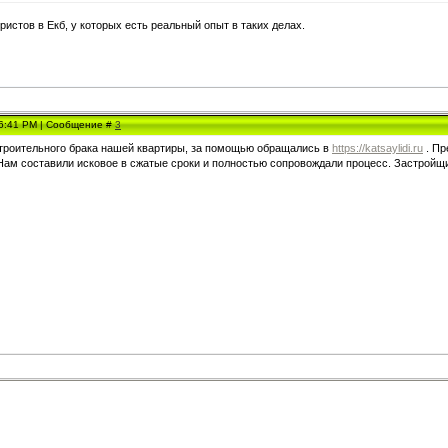
истов в Екб, у которых есть реальный опыт в таких делах.
 6:41 PM | Сообщение #
3
троительного брака нашей квартиры, за помощью обращались в
https://katsaylidi.ru
. Пр
Нам составили исковое в сжатые сроки и полностью сопровождали процесс. Застройщик