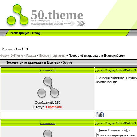
50.theme
Регистрация
|
Вход
1
Страница
1
из
1
Форум 50Theme
»
Раздел
»
Бизнес и финансы
»
Посоветуйте адвоката в Екатеринбурге
Посоветуйте адвоката в Екатеринбурге
koneevam
Дата: Среда, 2026-05-13, 
Приняли квартиру в новос
компенсацию.
Сообщений:
195
Статус:
Оффлайн
koneevam
Дата: Среда, 2026-05-13, 
Цитата
koneevam
(
)
Приняли квартиру в новост