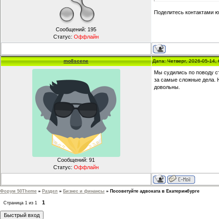
Поделитесь контактами юр
Сообщений:
195
Статус:
Оффлайн
mo8scene
Дата: Четверг, 2026-05-14,
Мы судились по поводу с
за самые сложные дела. 
довольны.
Сообщений:
91
Статус:
Оффлайн
Форум 50Theme
»
Раздел
»
Бизнес и финансы
»
Посоветуйте адвоката в Екатеринбурге
1
Страница
1
из
1