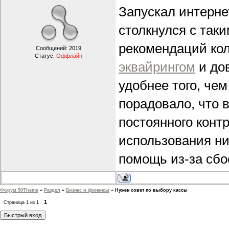
Запускал интерне
столкнулся с так
рекомендаций ко
Сообщений:
2019
Статус:
Оффлайн
эквайрингом
и дов
удобнее того, че
порадовало, что 
постоянного конт
использования ни
помощь из-за сбо
Форум 50Theme
»
Раздел
»
Бизнес и финансы
»
Нужен совет по выбору кассы
1
Страница
1
из
1