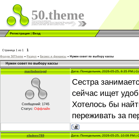
50.theme
Регистрация
|
Вход
1
Страница
1
из
1
Форум 50Theme
»
Раздел
»
Бизнес и финансы
»
Нужен совет по выбору кассы
Нужен совет по выбору кассы
mariboborisgd
Дата: Понедельник, 2026-05-25, 9:35 PM | 
Сестра занимаетс
сейчас ищет удоб
Хотелось бы найт
Сообщений:
1745
Статус:
Оффлайн
переживать за пе
sfadeev789
Дата: Понедельник, 2026-05-25, 10:08 PM |