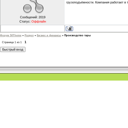
грузоподъёмности. Компания работает в т
Сообщений:
2019
Статус:
Оффлайн
Форум 50Theme
»
Раздел
»
Бизнес и финансы
»
Производство тары
1
Страница
1
из
1