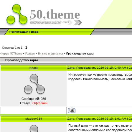
50.theme
Регистрация
|
Вход
1
Страница
1
из
1
Форум 50Theme
»
Раздел
»
Бизнес и финансы
»
Производство тары
Производство тары
rikasl
Дата: Понедельник, 2026-06-15, 0:40 AM | 
Интересует, как устроено производство д
изделия? Важно понимать, насколько кон
Сообщений:
256
Статус:
Оффлайн
sfadeev789
Дата: Понедельник, 2026-06-15, 1:01 AM | 
Полный цикл — это как раз то, что отлич
собственными силами с соблюдением все