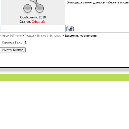
Благодаря этому удалось избежать лишни
Сообщений:
2019
Статус:
Оффлайн
Форум 50Theme
»
Раздел
»
Бизнес и финансы
»
Документы соответствия
1
Страница
1
из
1