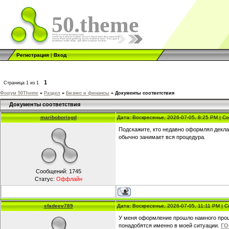
50.theme
Регистрация
|
Вход
1
Страница
1
из
1
Форум 50Theme
»
Раздел
»
Бизнес и финансы
»
Документы соответствия
Документы соответствия
mariboborisgd
Дата: Воскресенье, 2026-07-05, 8:25 PM | 
Подскажите, кто недавно оформлял декла
обычно занимает вся процедура.
Сообщений:
1745
Статус:
Оффлайн
sfadeev789
Дата: Воскресенье, 2026-07-05, 11:11 PM |
У меня оформление прошло намного прощ
понадобятся именно в моей ситуации.
ГО