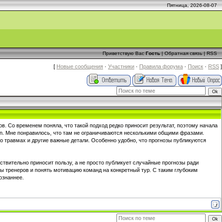
Пятница, 2026-08-07
Приветствую Вас
Гость
|
Обратная связь
|
RSS
[
Новые сообщения
·
Участники
·
Правила форума
·
Поиск
·
RSS
]
ов. Со временем поняла, что такой подход редко приносит результат, поэтому начала
n. Мне понравилось, что там не ограничиваются несколькими общими фразами.
 травмах и другие важные детали. Особенно удобно, что прогнозы публикуются
ствительно приносит пользу, а не просто публикует случайные прогнозы ради
ы тренеров и понять мотивацию команд на конкретный тур. С таким глубоким
ознаннее.