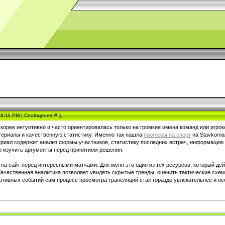
, 8:11 PM | Сообщение #
1
корее интуитивно и часто ориентировалась только на громкие имена команд или игрок
териалы и качественную статистику. Именно так нашла
прогнозы на спорт
на Stavkoma
риал содержит анализ формы участников, статистику последних встреч, информацию о
о изучить аргументы перед принятием решения.
на сайт перед интересными матчами. Для меня это один из тех ресурсов, который дей
Качественная аналитика позволяет увидеть скрытые тренды, оценить тактические схем
ртивных событий сам процесс просмотра трансляций стал гораздо увлекательнее и ос