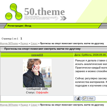
50.theme
Регистрация
|
Вход
1
Страница
1
из
1
Форум 50Theme
»
Раздел
»
Спорт
»
Прогнозы на спорт помогают смотреть матчи по-другому
Прогнозы на спорт помогают смотреть матчи по-другому
ronegol15
Дата: Суббота, 2026-05-30
Раньше я делала ставки с
искать аналитические ма
Практически каждый мате
заранее и можно спокойн
Сейчас регулярно захожу 
количества материалов. 
подходом к изучению спо
Сообщений:
1685
Статус:
Оффлайн
Форум 50Theme
»
Раздел
»
Спорт
»
Прогнозы на спорт помогают смотреть матчи по-другому