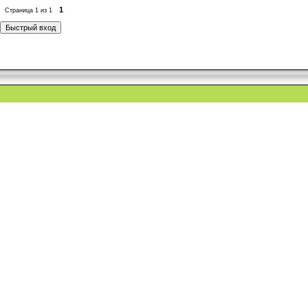
1
Страница
1
из
1