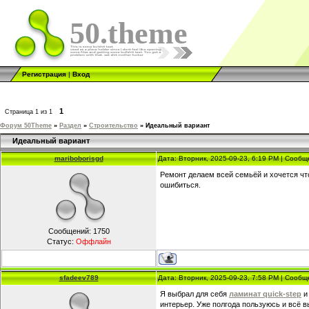
50.theme
Регистрация
|
Вход
1
Страница
1
из
1
Форум 50Theme
»
Раздел
»
Строительство
»
Идеальный вариант
Идеальный вариант
mariboborisgd
Дата: Вторник, 2025-09-23, 6:19 PM | Сооб
Ремонт делаем всей семьёй и хочется чт
ошибиться.
Сообщений:
1750
Статус:
Оффлайн
sfadeev789
Дата: Вторник, 2025-09-23, 7:58 PM | Сооб
Я выбрал для себя
ламинат quick-step
и
интерьер. Уже полгода пользуюсь и всё в