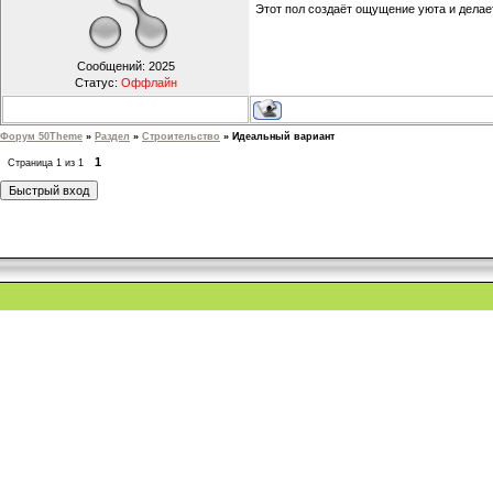
Этот пол создаёт ощущение уюта и дела
Сообщений:
2025
Статус:
Оффлайн
Форум 50Theme
»
Раздел
»
Строительство
»
Идеальный вариант
1
Страница
1
из
1