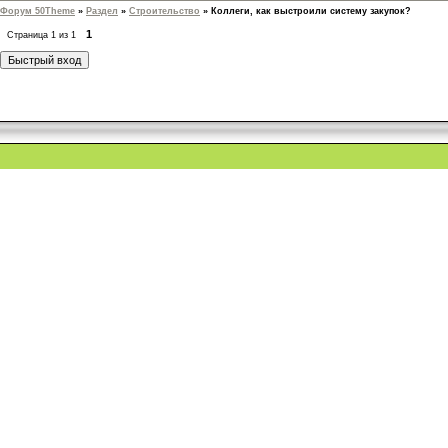
Форум 50Theme
»
Раздел
»
Строительство
»
Коллеги, как выстроили систему закупок?
1
Страница
1
из
1