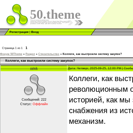
50.theme
Регистрация
|
Вход
1
Страница
1
из
1
Форум 50Theme
»
Раздел
»
Строительство
»
Коллеги, как выстроили систему закупок?
Коллеги, как выстроили систему закупок?
retyk
Дата: Четверг, 2025-09-25, 12:00 PM | Соо
Коллеги, как выс
революционным о
историей, как мы
Сообщений:
222
Статус:
Оффлайн
снабжения из ист
механизм.