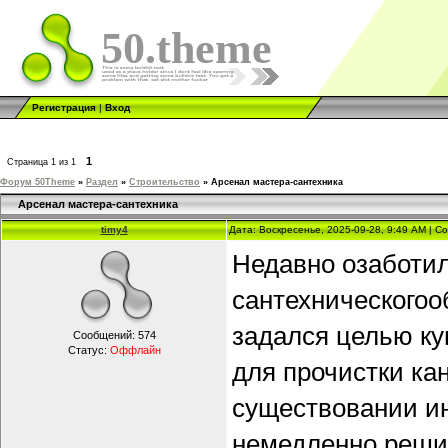
50.theme
Регистрация
|
Вход
1
Страница
1
из
1
Форум 50Theme
»
Раздел
»
Строительство
»
Арсенал мастера-сантехника
Арсенал мастера-сантехника
timy4
Дата: Воскресенье, 2025-09-28, 9:49 AM | 
Недавно озаботил
сантехническогоо
задался целью ку
Сообщений:
574
Статус:
Оффлайн
для прочистки ка
существовании ин
немедленно решил