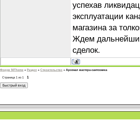
успехав ликвида
эксплуатации кан
магазина за толк
Ждем дальнейших
сделок.
Форум 50Theme
»
Раздел
»
Строительство
»
Арсенал мастера-сантехника
1
Страница
1
из
1