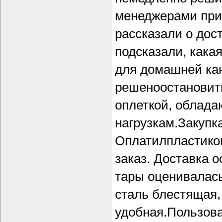
менеджерами при
рассказали о дос
подсказали, кака
для домашней ка
решеноостановить
оплеткой, облад
нагрузкам.Закупк
Оплатилпластиков
заказ. Доставка 
тары оценивалась
сталь блестящая,
удобная.Пользова