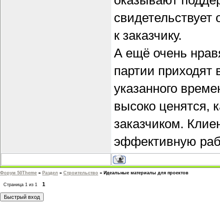
оказывают поддер
свидетельствует 
к заказчику.
А ещё очень нрав
партии приходят 
указанного време
высоко ценятся, 
заказчиком. Клие
эффективную рабо
Форум 50Theme
»
Раздел
»
Строительство
»
Идеальные материалы для проектов
1
Страница
1
из
1