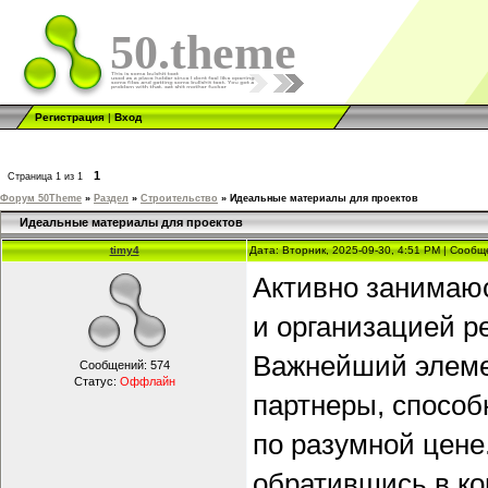
50.theme
Регистрация
|
Вход
1
Страница
1
из
1
Форум 50Theme
»
Раздел
»
Строительство
»
Идеальные материалы для проектов
Идеальные материалы для проектов
timy4
Дата: Вторник, 2025-09-30, 4:51 PM | Сооб
Активно занимаю
и организацией р
Важнейший элеме
Сообщений:
574
Статус:
Оффлайн
партнеры, спосо
по разумной цене
обратившись в к