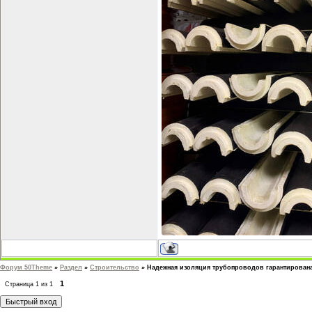
Форум 50Theme
»
Раздел
»
Строительство
»
Надежная изоляция трубопроводов гарантирован
1
Страница
1
из
1