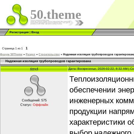
50.theme
Регистрация
|
Вход
1
Страница
1
из
1
Форум 50Theme
»
Раздел
»
Строительство
»
Надежная изоляция трубопроводов гарантирован
Надежная изоляция трубопроводов гарантирована
timy4
Дата: Воскресенье, 2026-02-22, 8:32 AM | 
Теплоизоляционн
обеспечении энер
инженерных комм
Сообщений:
575
Статус:
Оффлайн
продукции напря
характеристики о
выбор надежного 