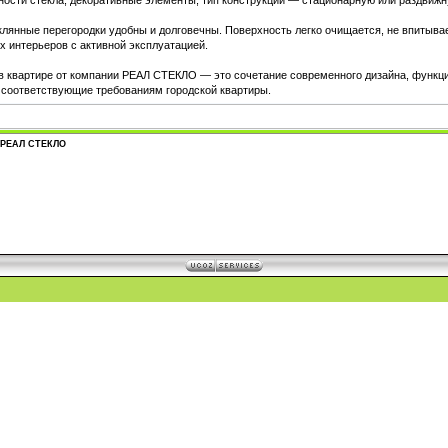
ности стекла, декоративные элементы, тип конструкции — стационарную или раздвиж
клянные перегородки удобны и долговечны. Поверхность легко очищается, не впитывае
х интерьеров с активной эксплуатацией.
в квартире от компании РЕАЛ СТЕКЛО — это сочетание современного дизайна, функци
 соответствующие требованиям городской квартиры.
и РЕАЛ СТЕКЛО