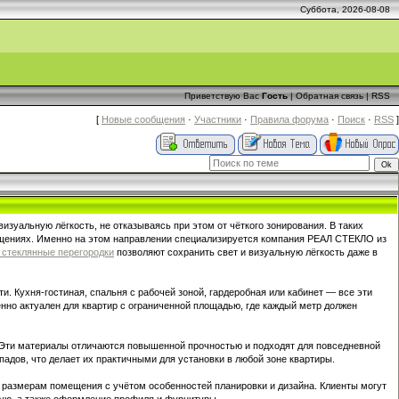
Суббота, 2026-08-08
Приветствую Вас
Гость
|
Обратная связь
|
RSS
[
Новые сообщения
·
Участники
·
Правила форума
·
Поиск
·
RSS
]
изуальную лёгкость, не отказываясь при этом от чёткого зонирования. В таких
ещениях. Именно на этом направлении специализируется компания РЕАЛ СТЕКЛО из
стеклянные перегородки
позволяют сохранить свет и визуальную лёгкость даже в
 Кухня-гостиная, спальня с рабочей зоной, гардеробная или кабинет — все эти
нно актуален для квартир с ограниченной площадью, где каждый метр должен
 Эти материалы отличаются повышенной прочностью и подходят для повседневной
адов, что делает их практичными для установки в любой зоне квартиры.
 размерам помещения с учётом особенностей планировки и дизайна. Клиенты могут