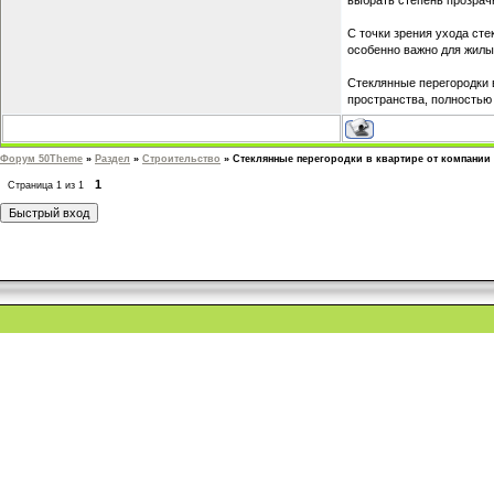
выбрать степень прозрач
С точки зрения ухода сте
особенно важно для жилы
Стеклянные перегородки 
пространства, полностью
Форум 50Theme
»
Раздел
»
Строительство
»
Стеклянные перегородки в квартире от компани
1
Страница
1
из
1