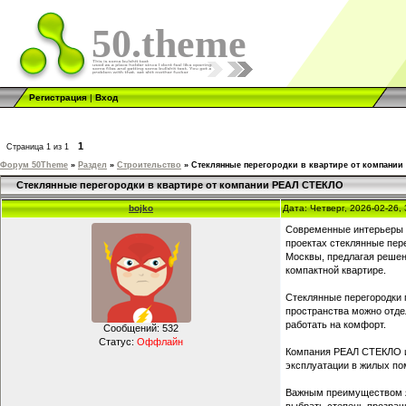
50.theme
Регистрация
|
Вход
1
Страница
1
из
1
Форум 50Theme
»
Раздел
»
Строительство
»
Стеклянные перегородки в квартире от компани
Стеклянные перегородки в квартире от компании РЕАЛ СТЕКЛО
bojko
Дата: Четверг, 2026-02-26,
Современные интерьеры вс
проектах стеклянные пер
Москвы, предлагая решен
компактной квартире.
Стеклянные перегородки 
пространства можно отде
работать на комфорт.
Сообщений:
532
Статус:
Оффлайн
Компания РЕАЛ СТЕКЛО из
эксплуатации в жилых пом
Важным преимуществом яв