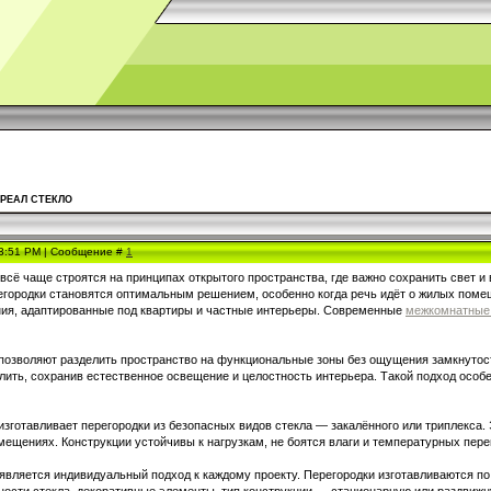
и РЕАЛ СТЕКЛО
 3:51 PM | Сообщение #
1
ё чаще строятся на принципах открытого пространства, где важно сохранить свет и в
егородки становятся оптимальным решением, особенно когда речь идёт о жилых пом
ия, адаптированные под квартиры и частные интерьеры. Современные
межкомнатные 
позволяют разделить пространство на функциональные зоны без ощущения замкнутости.
лить, сохранив естественное освещение и целостность интерьера. Такой подход особе
готавливает перегородки из безопасных видов стекла — закалённого или триплекса.
ещениях. Конструкции устойчивы к нагрузкам, не боятся влаги и температурных переп
ляется индивидуальный подход к каждому проекту. Перегородки изготавливаются по