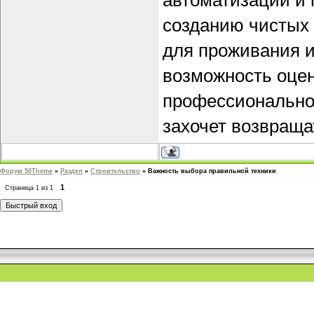
автоматизации и 
созданию чистых 
для проживания и
возможность оце
профессиональной
захочет возвраща
Форум 50Theme
»
Раздел
»
Строительство
»
Важность выбора правильной техники
1
Страница
1
из
1