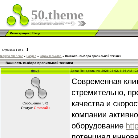
50.theme
Регистрация
|
Вход
1
Страница
1
из
1
Форум 50Theme
»
Раздел
»
Строительство
»
Важность выбора правильной техники
Важность выбора правильной техники
timy4
Дата: Понедельник, 2026-03-02, 8:36 AM | 
Современная клин
стремительно, пр
качества и скорос
Сообщений:
572
Статус:
Оффлайн
компании активн
оборудование
htt
потенциал иннов