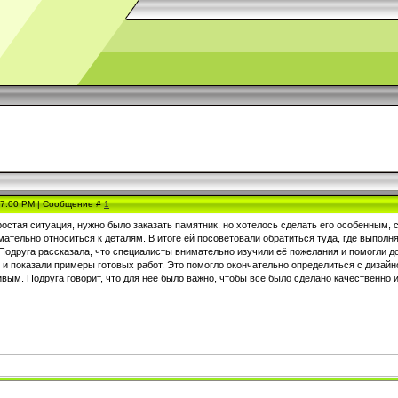
, 7:00 PM | Сообщение #
1
ростая ситуация, нужно было заказать памятник, но хотелось сделать его особенным,
мательно относиться к деталям. В итоге ей посоветовали обратиться туда, где выполн
Подруга рассказала, что специалисты внимательно изучили её пожелания и помогли д
 и показали примеры готовых работ. Это помогло окончательно определиться с дизай
вым. Подруга говорит, что для неё было важно, чтобы всё было сделано качественно и