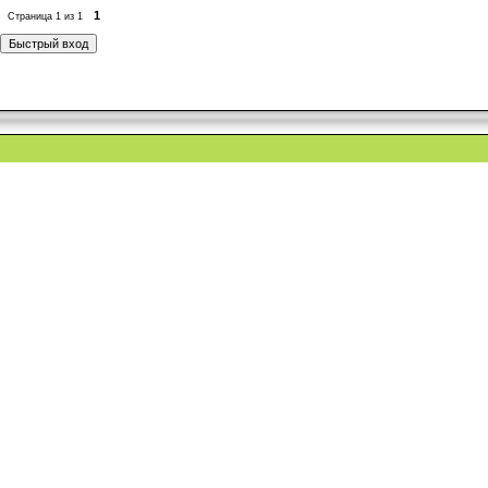
1
Страница
1
из
1