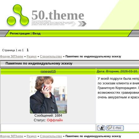
50.theme
Регистрация
|
Вход
1
Страница
1
из
1
Форум 50Theme
»
Раздел
»
Строительство
»
Памятник по индивидуальному эскизу
Памятник по индивидуальному эскизу
ronegol15
Дата: Вторник, 2026-03-10
У моей подруги была неп
по эскизам клиента и вни
Гранитную Корпорацию». 
возможностях гравировки
очень аккуратным и краси
Сообщений:
1684
Статус:
Оффлайн
Форум 50Theme
»
Раздел
»
Строительство
»
Памятник по индивидуальному эскизу