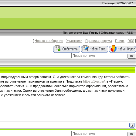
Пятница, 2026-08-07
Приветствую Вас
Гость
|
Обратная связь
|
RSS
[
Новые сообщения
·
Участники
·
Правила форума
·
Поиск
·
RSS
]
 с индивидуальным оформлением. Она долго искала компанию, где готовы работать
яют изготовление памятников из гранита в Подольске
https://1-gc.ru/
, в «Первую
оработать эскиз. Они предложили несколько вариантов оформления, рассказали о
ном памятника. Сроки изготовления были соблюдены, а сам памятник получился
 с уважением к памяти близкого человека.