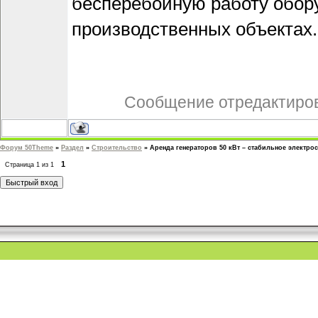
бесперебойную работу обор
производственных объектах.
Сообщение отредактиро
Форум 50Theme
»
Раздел
»
Строительство
»
Аренда генераторов 50 кВт – стабильное электро
1
Страница
1
из
1