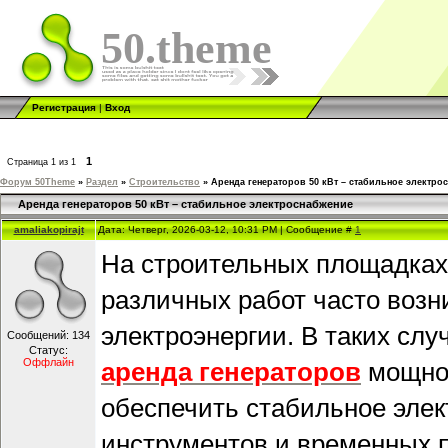
50.theme
Регистрация
|
Вход
1
Страница
1
из
1
Форум 50Theme
»
Раздел
»
Строительство
»
Аренда генераторов 50 кВт – стабильное электро
Аренда генераторов 50 кВт – стабильное электроснабжение
amaliakopirajt
Дата: Четверг, 2026-03-12, 10:31 PM | Сообщение #
1
На строительных площадках
различных работ часто возн
электроэнергии. В таких сл
Сообщений:
134
Статус:
Оффлайн
аренда генераторов
мощнос
обеспечить стабильное элек
инструментов и временных 