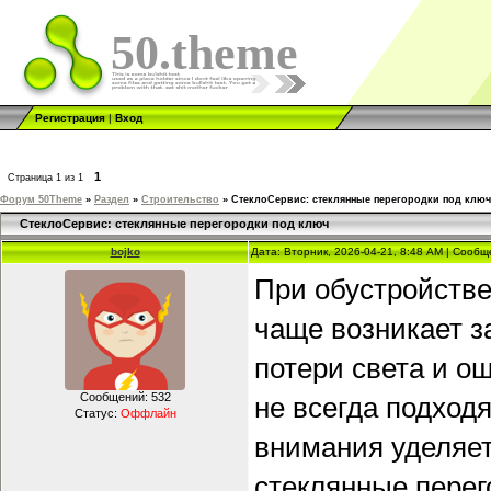
50.theme
Регистрация
|
Вход
1
Страница
1
из
1
Форум 50Theme
»
Раздел
»
Строительство
»
СтеклоСервис: стеклянные перегородки под ключ
СтеклоСервис: стеклянные перегородки под ключ
bojko
Дата: Вторник, 2026-04-21, 8:48 AM | Сооб
При обустройств
чаще возникает з
потери света и о
Сообщений:
532
не всегда подход
Статус:
Оффлайн
внимания уделяе
стеклянные перег