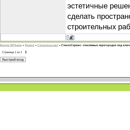
эстетичные решен
сделать простра
строительных раб
Форум 50Theme
»
Раздел
»
Строительство
»
СтеклоСервис: стеклянные перегородки под ключ
1
Страница
1
из
1