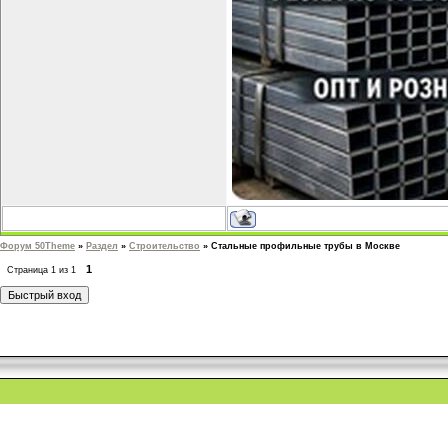
Форум 50Theme
»
Раздел
»
Строительство
»
Стальные профильные трубы в Москве
1
Страница
1
из
1