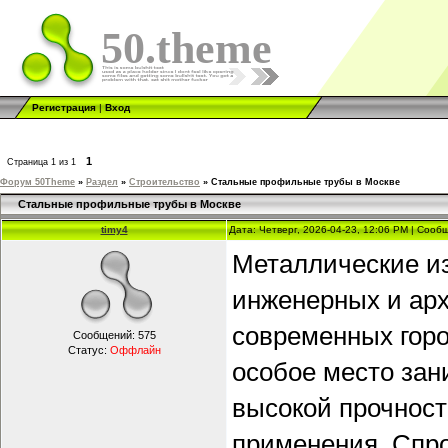
50.theme
Регистрация
|
Вход
1
Страница
1
из
1
Форум 50Theme
»
Раздел
»
Строительство
»
Стальные профильные трубы в Москве
Стальные профильные трубы в Москве
timy4
Дата: Четверг, 2026-04-23, 12:06 PM | Соо
Металлические из
инженерных и арх
современных гор
Сообщений:
575
Статус:
Оффлайн
особое место за
высокой прочност
применения. Спро