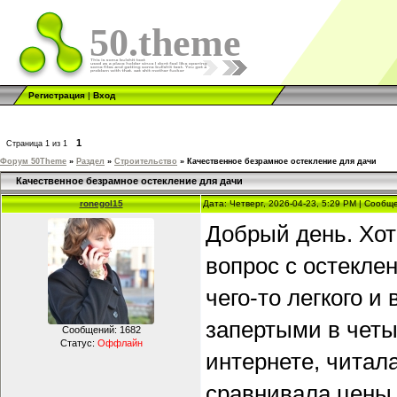
50.theme
Регистрация
|
Вход
1
Страница
1
из
1
Форум 50Theme
»
Раздел
»
Строительство
»
Качественное безрамное остекление для дачи
Качественное безрамное остекление для дачи
ronegol15
Дата: Четверг, 2026-04-23, 5:29 PM | Сооб
Добрый день. Хот
вопрос с остекле
чего-то легкого и
запертыми в четы
Сообщений:
1682
Статус:
Оффлайн
интернете, читал
сравнивала цены