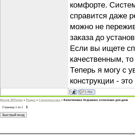
комфорте. Систем
справится даже р
можно не пережив
заказа до устано
Если вы ищете сп
качественным, то
Теперь я могу с 
конструкции - эт
Форум 50Theme
»
Раздел
»
Строительство
»
Качественное безрамное остекление для дачи
1
Страница
1
из
1