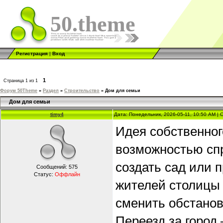
50.theme
Регистрация
|
Вход
1
Страница
1
из
1
Форум 50Theme
»
Раздел
»
Строительство
»
Дом для семьи
Дом для семьи
timy4
Дата: Понедельник, 2026-05-11, 10:50 AM |
Идея собственног
возможностью спр
создать сад или 
Сообщений:
575
Статус:
Оффлайн
жителей столицы 
сменить обстанов
Переезд за город