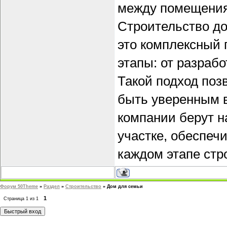
между помещени
Строительство до
это комплексный 
этапы: от разраб
Такой подход поз
быть уверенным 
компании берут н
участке, обеспеч
каждом этапе стр
Форум 50Theme
»
Раздел
»
Строительство
»
Дом для семьи
1
Страница
1
из
1