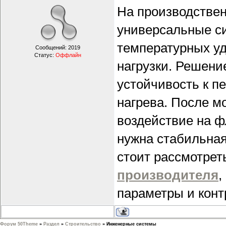
На производстве
универсальные с
температурных у
Сообщений:
2019
Статус:
Оффлайн
нагрузки. Решен
устойчивость к п
нагрева. После м
воздействие на ф
нужна стабильная
стоит рассмотре
производителя
,
параметры и конт
Форум 50Theme
»
Раздел
»
Строительство
»
Инженерные системы