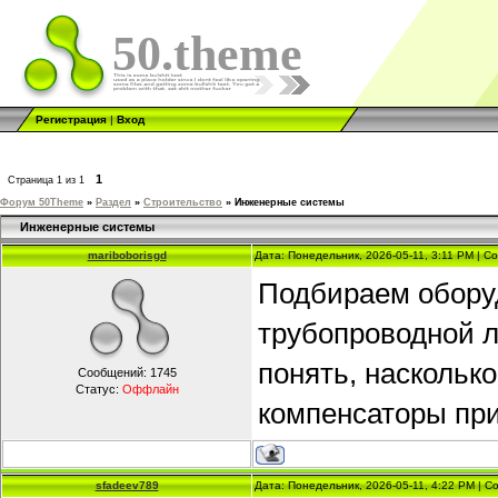
50.theme
Регистрация
|
Вход
1
Страница
1
из
1
Форум 50Theme
»
Раздел
»
Строительство
»
Инженерные системы
Инженерные системы
mariboborisgd
Дата: Понедельник, 2026-05-11, 3:11 PM | 
Подбираем обору
трубопроводной л
понять, насколь
Сообщений:
1745
Статус:
Оффлайн
компенсаторы при
sfadeev789
Дата: Понедельник, 2026-05-11, 4:22 PM | 