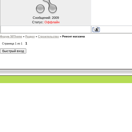
Сообщений:
2009
Статус:
Оффлайн
Форум 50Theme
»
Раздел
»
Строительство
»
Ремонт магазина
1
Страница
1
из
1