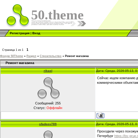
50.theme
Регистрация
|
Вход
1
Страница
1
из
1
Форум 50Theme
»
Раздел
»
Строительство
»
Ремонт магазина
Ремонт магазина
rikasl
Дата: Среда, 2026-05-13, 
Сейчас ищем компанию дл
коммерческими объектам
Сообщений:
255
Статус:
Оффлайн
sfadeev789
Дата: Среда, 2026-05-13, 
Проходили через похожую
Петербург
https://bs-grup.