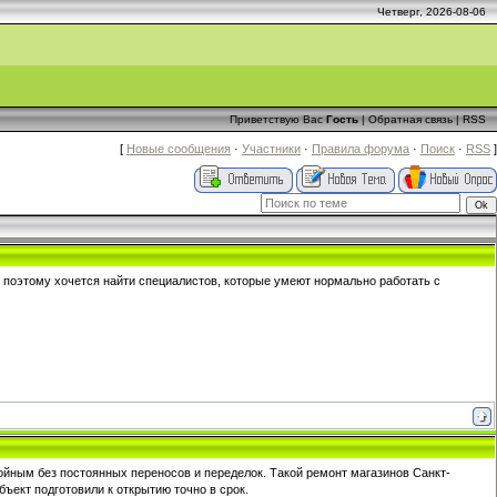
Четверг, 2026-08-06
Приветствую Вас
Гость
|
Обратная связь
|
RSS
[
Новые сообщения
·
Участники
·
Правила форума
·
Поиск
·
RSS
]
 поэтому хочется найти специалистов, которые умеют нормально работать с
йным без постоянных переносов и переделок. Такой ремонт магазинов Санкт-
бъект подготовили к открытию точно в срок.