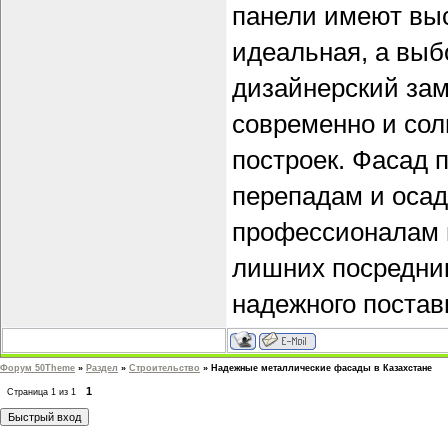
панели имеют выс
идеальная, а выб
дизайнерский зам
современно и сол
построек. Фасад 
перепадам и осад
профессионалам 
лишних посредни
надежного постав
Форум 50Theme
»
Раздел
»
Строительство
»
Надежные металлические фасады в Казахстане
1
Страница
1
из
1