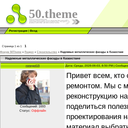
50.theme
Регистрация
|
Вход
1
Страница
1
из
1
Форум 50Theme
»
Раздел
»
Строительство
»
Надежные металлические фасады в Казахстане
Надежные металлические фасады в Казахстане
ronegol15
Дата: Среда, 2026-06-03, 8:50 PM | Сообще
Привет всем, кто
ремонтом. Мы с 
реконструкцию на
поделиться полез
Сообщений:
1693
Статус:
Оффлайн
проектирования н
материал выбрать