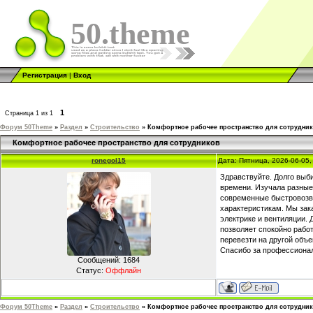
50.theme
Регистрация
|
Вход
1
Страница
1
из
1
Форум 50Theme
»
Раздел
»
Строительство
»
Комфортное рабочее пространство для сотрудни
Комфортное рабочее пространство для сотрудников
ronegol15
Дата: Пятница, 2026-06-05
Здравствуйте. Долго выб
времени. Изучала разные
современные быстровозв
характеристикам. Мы зак
электрике и вентиляции. 
позволяет спокойно рабо
перевезти на другой объ
Спасибо за профессионал
Сообщений:
1684
Статус:
Оффлайн
Форум 50Theme
»
Раздел
»
Строительство
»
Комфортное рабочее пространство для сотрудни