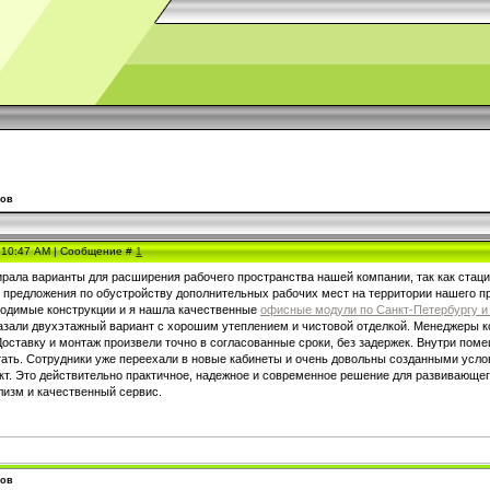
ков
, 10:47 AM | Сообщение #
1
ирала варианты для расширения рабочего пространства нашей компании, так как стац
 предложения по обустройству дополнительных рабочих мест на территории нашего пр
одимые конструкции и я нашла качественные
офисные модули по Санкт-Петербургу и
азали двухэтажный вариант с хорошим утеплением и чистовой отделкой. Менеджеры к
Доставку и монтаж произвели точно в согласованные сроки, без задержек. Внутри пом
тать. Сотрудники уже переехали в новые кабинеты и очень довольны созданными усло
ект. Это действительно практичное, надежное и современное решение для развивающе
изм и качественный сервис.
ков