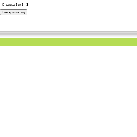
1
Страница
1
из
1