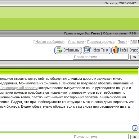
Пятница, 2026-08-07
Приветствую Вас
Гость
|
Обратная связь
|
RSS
[
Новые сообщения
·
Участники
·
Правила форума
·
Поиск
·
RSS
]
ионарное строительство сейчас обходится слишком дорого и занимает много
едприятия. Мой коллега из филиала в Ленобласти подсказал обратить внимание на
 Ленинградской области
которые полностью устроили наше руководство по цене и
омпании помогли подобрать оптимальную планировку, учли все требования по
ещений очень тепло, светло, нет никаких посторонних запахов, а шумоизоляция
виями. Радует, что при необходимости конструкцию можно легко демонтировать или
гося бизнеса. Будем обязательно обращаться к вам снова при расширении штата.