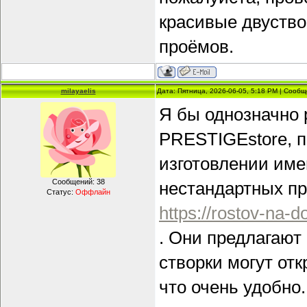
красивые двуств
проёмов.
milayaelis
Дата: Пятница, 2026-06-05, 5:18 PM | Сооб
Я бы однозначно
PRESTIGEstore, п
изготовлении име
Сообщений:
38
нестандартных пр
Статус:
Оффлайн
https://rostov-na-
. Они предлагают
створки могут отк
что очень удобно