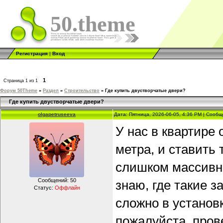
50.theme
Регистрация
|
Вход
1
Страница
1
из
1
Форум 50Theme
»
Раздел
»
Строительство
»
Где купить двустворчатые двери?
Где купить двустворчатые двери?
olgapetruseeva
Дата: Пятница, 2026-06-05, 4:36 PM | Сооб
У нас в квартире 
метра, и ставить 
слишком массивно
Сообщений:
50
знаю, где такие з
Статус:
Оффлайн
сложно в установ
пожалуйста, пров