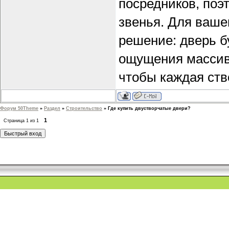
посредников, поэ
звенья. Для ваше
решение: дверь б
ощущения массивн
чтобы каждая ств
Форум 50Theme
»
Раздел
»
Строительство
»
Где купить двустворчатые двери?
1
Страница
1
из
1