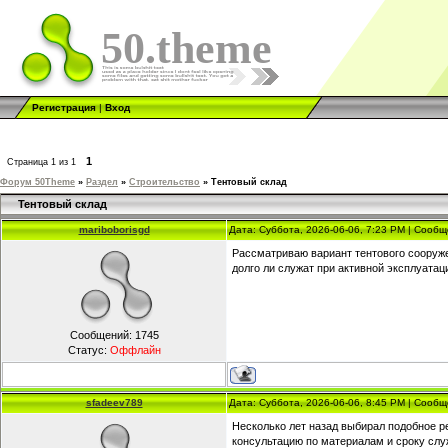
50.theme
Регистрация
|
Вход
1
Страница
1
из
1
Форум 50Theme
»
Раздел
»
Строительство
»
Тентовый склад
Тентовый склад
mariboborisgd
Дата: Суббота, 2026-06-06, 7:23 PM | Сооб
Рассматриваю вариант тентового сооруже
долго ли служат при активной эксплуатац
Сообщений:
1745
Статус:
Оффлайн
sfadeev789
Дата: Суббота, 2026-06-06, 8:45 PM | Сооб
Несколько лет назад выбирал подобное 
консультацию по материалам и сроку сл