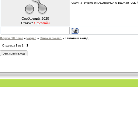
окончательно определился с вариантом. 
Сообщений:
2020
Статус:
Оффлайн
Форум 50Theme
»
Раздел
»
Строительство
»
Тентовый склад
1
Страница
1
из
1