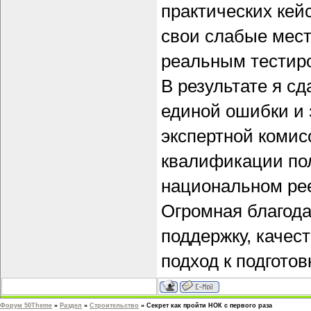
практических кей
свои слабые мест
реальным тестир
В результате я сд
единой ошибки и 
экспертной комис
квалификации пол
национальном ре
Огромная благода
поддержку, каче
подход к подготов
Форум 50Theme
»
Раздел
»
Строительство
»
Секрет как пройти НОК с первого раза