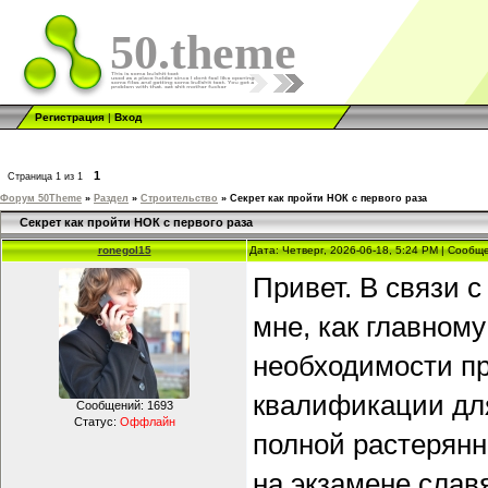
50.theme
Регистрация
|
Вход
1
Страница
1
из
1
Форум 50Theme
»
Раздел
»
Строительство
»
Секрет как пройти НОК с первого раза
Секрет как пройти НОК с первого раза
ronegol15
Дата: Четверг, 2026-06-18, 5:24 PM | Сооб
Привет. В связи 
мне, как главном
необходимости п
квалификации для
Сообщений:
1693
Статус:
Оффлайн
полной растерянно
на экзамене слав