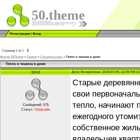
50.theme
Регистрация
|
Вход
1
Страница
1
из
1
Форум 50Theme
»
Раздел
»
Строительство
»
Тепло и тишина в доме
Тепло и тишина в доме
timy4
Дата: Воскресенье, 2026-07-05, 12:05 PM |
Старые деревянн
свои первоначаль
тепло, начинают 
Сообщений:
575
Статус:
Оффлайн
ежегодного утоми
собственное жиль
владельцев кварт