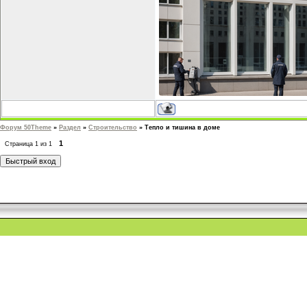
Форум 50Theme
»
Раздел
»
Строительство
»
Тепло и тишина в доме
1
Страница
1
из
1