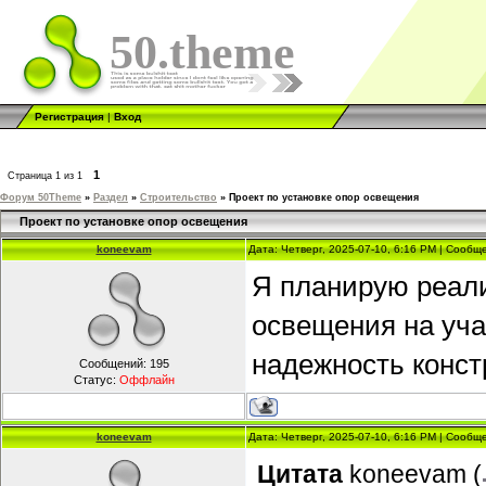
50.theme
Регистрация
|
Вход
1
Страница
1
из
1
Форум 50Theme
»
Раздел
»
Строительство
»
Проект по установке опор освещения
Проект по установке опор освещения
koneevam
Дата: Четверг, 2025-07-10, 6:16 PM | Сооб
Я планирую реали
освещения на уча
надежность конст
Сообщений:
195
Статус:
Оффлайн
koneevam
Дата: Четверг, 2025-07-10, 6:16 PM | Сооб
Цитата
koneevam
(