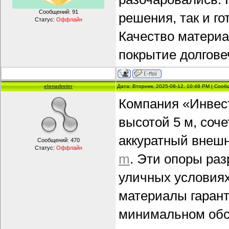
Сообщений:
91
решения, так и г
Статус:
Оффлайн
Качество материа
покрытие долгове
elenadmitrr
Дата: Вторник, 2025-08-12, 10:48 PM | Соо
Компания «Инвес
высотой 5 м, соч
аккуратный внеш
Сообщений:
470
Статус:
Оффлайн
m
. Эти опоры ра
уличных условиях
материалы гаран
минимальном обс