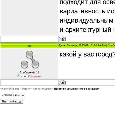
подходит для осв
вариативность ис
индивидуальным 
и архитектурный к
aa
Дата: Пятница, 2025-08-15, 10:29 AM | Соо
какой у вас город
Сообщений:
11
Статус:
Оффлайн
Форум 50Theme
»
Раздел
»
Строительство
»
Проект по установке опор освещения
1
Страница
1
из
1