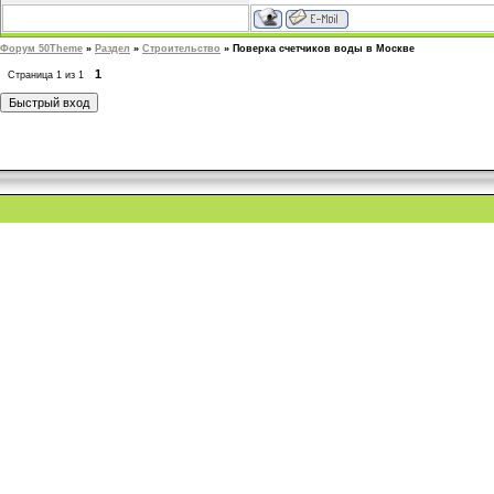
Форум 50Theme
»
Раздел
»
Строительство
»
Поверка счетчиков воды в Москве
1
Страница
1
из
1