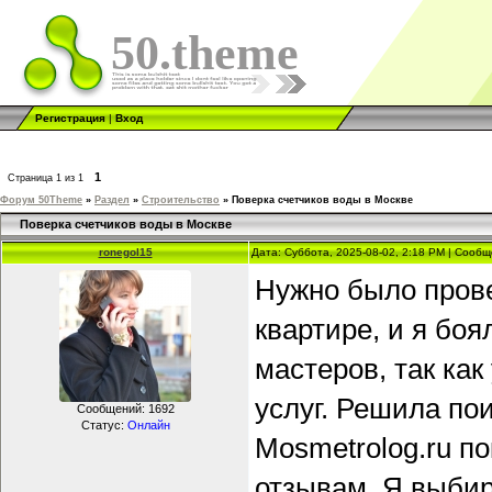
50.theme
Регистрация
|
Вход
1
Страница
1
из
1
Форум 50Theme
»
Раздел
»
Строительство
»
Поверка счетчиков воды в Москве
Поверка счетчиков воды в Москве
ronegol15
Дата: Суббота, 2025-08-02, 2:18 PM | Сооб
Нужно было прове
квартире, и я бо
мастеров, так ка
услуг. Решила по
Сообщений:
1692
Статус:
Онлайн
Mosmetrolog.ru п
отзывам. Я выбира