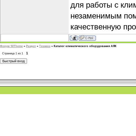
для работы с клим
незаменимым пом
качественную про
Форум 50Theme
»
Раздел
»
Техника
»
Каталог климатического оборудования АЯК
1
Страница
1
из
1