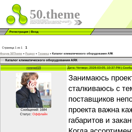
50.theme
Регистрация
|
Вход
1
Страница
1
из
1
Форум 50Theme
»
Раздел
»
Техника
»
Каталог климатического оборудования АЯК
Каталог климатического оборудования АЯК
ronegol15
Дата: Четверг, 2026-03-05, 10:37 PM | Соо
Занимаюсь проек
сталкиваюсь с те
поставщиков непо
проекта важна ка
Сообщений:
1684
Статус:
Оффлайн
габаритов и зака
Когда ассортимен