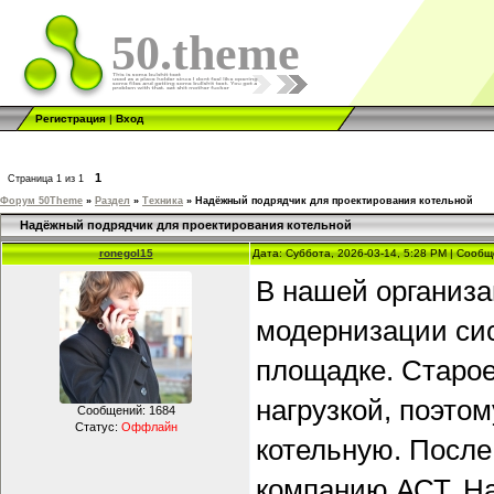
50.theme
Регистрация
|
Вход
1
Страница
1
из
1
Форум 50Theme
»
Раздел
»
Техника
»
Надёжный подрядчик для проектирования котельной
Надёжный подрядчик для проектирования котельной
ronegol15
Дата: Суббота, 2026-03-14, 5:28 PM | Сооб
В нашей организа
модернизации си
площадке. Старое
нагрузкой, поэто
Сообщений:
1684
Статус:
Оффлайн
котельную. После
компанию АСТ. На