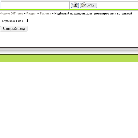
Форум 50Theme
»
Раздел
»
Техника
»
Надёжный подрядчик для проектирования котельной
1
Страница
1
из
1