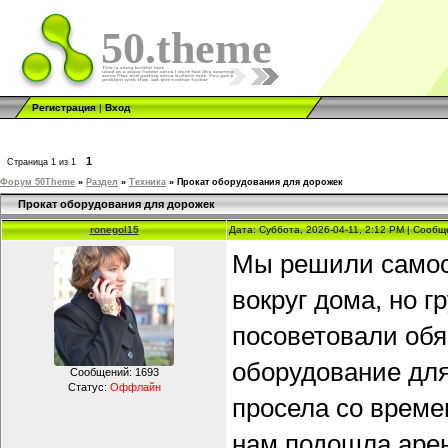
50.theme
Регистрация
|
Вход
1
Страница
1
из
1
Форум 50Theme
»
Раздел
»
Техника
»
Прокат оборудования для дорожек
Прокат оборудования для дорожек
ronegol15
Дата: Суббота, 2026-04-11, 2:12 PM | Сооб
Мы решили самос
вокруг дома, но 
посоветовали обя
оборудование для
Сообщений:
1693
Статус:
Оффлайн
просела со време
нам подошла аре