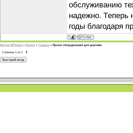
обслуживанию тех
надежно. Теперь 
годы благодаря п
Форум 50Theme
»
Раздел
»
Техника
»
Прокат оборудования для дорожек
1
Страница
1
из
1