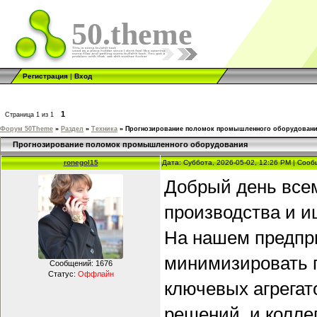
50.theme
Регистрация
|
Вход
1
Страница
1
из
1
Форум 50Theme
»
Раздел
»
Техника
»
Прогнозирование поломок промышленного оборудован
Прогнозирование поломок промышленного оборудования
ronegol15
Дата: Суббота, 2026-05-02, 12:26 PM | Соо
Добрый день всем
производства и и
На нашем предпри
минимизировать п
Сообщений:
1676
Статус:
Оффлайн
ключевых агрегат
решений, и колле