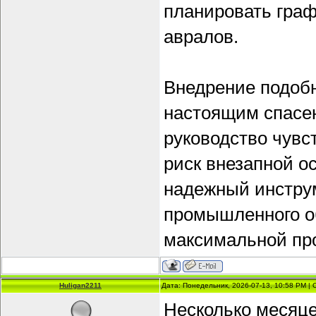
планировать граф
авралов.
Внедрение подобн
настоящим спасен
руководство чувст
риск внезапной о
надежный инстру
промышленного о
максимальной про
Huligan2211
Дата: Понедельник, 2026-07-13, 10:58 PM |
Несколько месяце