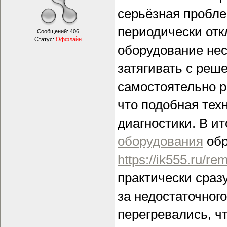
серьёзная пробл
периодически отк
Сообщений:
406
Статус:
Оффлайн
оборудование нес
затягивать с реш
самостоятельно р
что подобная тех
диагностики. В и
оборудования
обр
https://ik555.ru/remo
практически сраз
за недостаточног
перегревались, ч