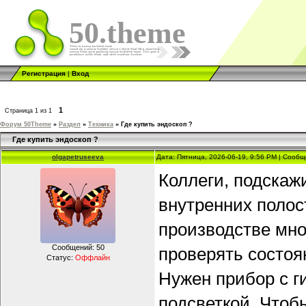
50.theme
Регистрация
|
Вход
1
Страница
1
из
1
Форум 50Theme
»
Раздел
»
Техника
»
Где купить эндоскоп ?
Где купить эндоскоп ?
olgapetruseeva
Дата: Пятница, 2026-06-19, 9:56 PM | Сооб
Коллеги, подскаж
внутренних полос
производстве мно
Сообщений:
50
проверять состоя
Статус:
Оффлайн
Нужен прибор с г
подсветкой. Чтоб