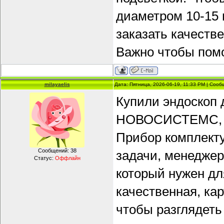
диаметром 10-15 
заказать качеств
Важно чтобы помо
milayaelis
Дата: Пятница, 2026-06-19, 11:33 PM | Соо
Купили эндоскоп 
НОВОСИСТЕМС, о
Прибор комплекту
Сообщений:
38
задачи, менеджер
Статус:
Оффлайн
который нужен дл
качественная, ка
чтобы разглядет