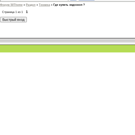
Форум 50Theme
»
Раздел
»
Техника
»
Где купить эндоскоп ?
1
Страница
1
из
1