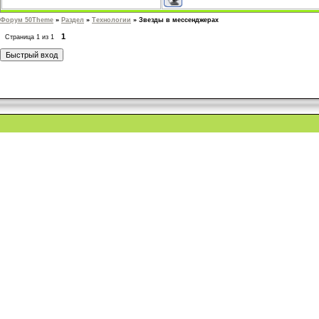
Форум 50Theme
»
Раздел
»
Технологии
»
Звезды в мессенджерах
1
Страница
1
из
1