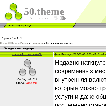
50.theme
Регистрация
|
Вход
1
Страница
1
из
1
Форум 50Theme
»
Раздел
»
Технологии
»
Звезды в мессенджерах
Звезды в мессенджерах
anton_miroshnichenko90
Дата: Пятница, 2026-03-06, 7:33 AM | Сооб
Недавно наткнулс
современных мес
внутренняя валют
Сообщений:
319
Статус:
Оффлайн
которые можно тр
услуги и даже об
постепенно стан