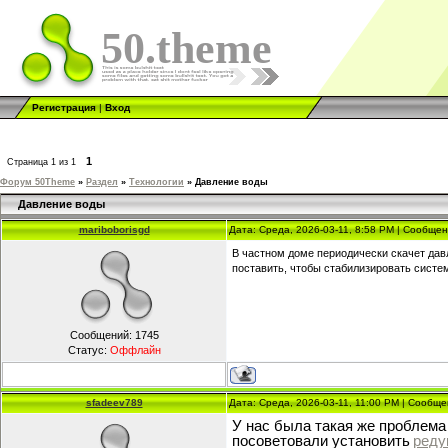
50.theme
Регистрация
|
Вход
1
Страница
1
из
1
Форум 50Theme
»
Раздел
»
Технологии
»
Давление воды
Давление воды
mariboborisgd
Дата: Среда, 2026-03-11, 8:58 PM | Сообще
В частном доме периодически скачет давл
поставить, чтобы стабилизировать систе
Сообщений:
1745
Статус:
Оффлайн
sfadeev789
Дата: Среда, 2026-03-11, 11:00 PM | Сообщ
У нас была такая же проблем
посоветовали установить
реду