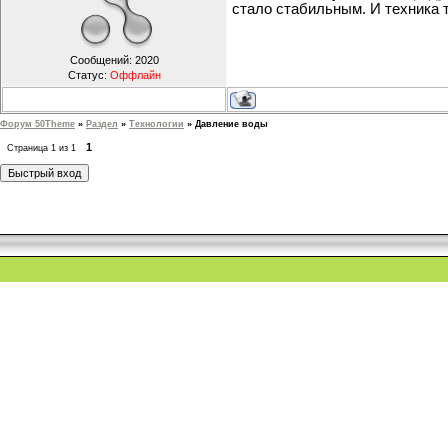
стало стабильным. И техника 
Сообщений:
2020
Статус:
Оффлайн
Форум 50Theme
»
Раздел
»
Технологии
»
Давление воды
1
Страница
1
из
1