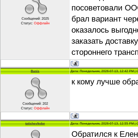
посоветовали ООО
брал вариант чер
Сообщений:
2025
Статус:
Оффлайн
оказалось выгодно
заказать доставк
стороннего транс
Bunis
Дата: Понедельник, 2026-07-13, 12:42 PM |
к кому лучше обр
Сообщений:
202
Статус:
Оффлайн
tatishevfedor
Дата: Понедельник, 2026-07-13, 12:55 PM |
Обратился к Еле