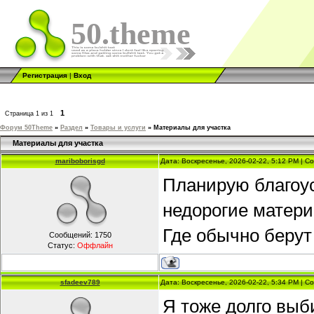
50.theme
Регистрация
|
Вход
1
Страница
1
из
1
Форум 50Theme
»
Раздел
»
Товары и услуги
»
Материалы для участка
Материалы для участка
mariboborisgd
Дата: Воскресенье, 2026-02-22, 5:12 PM | 
Планирую благоус
недорогие матери
Где обычно берут
Сообщений:
1750
Статус:
Оффлайн
sfadeev789
Дата: Воскресенье, 2026-02-22, 5:34 PM | 
Я тоже долго выб