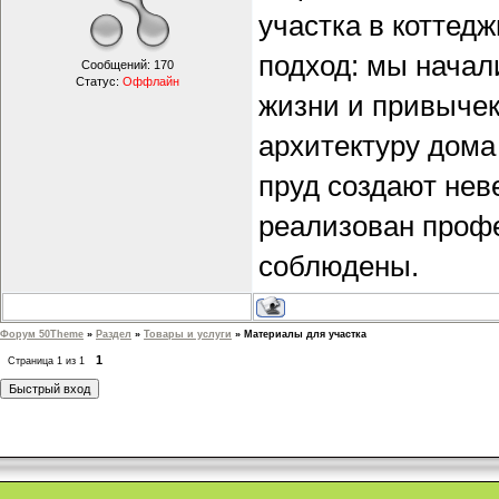
участка в коттед
подход: мы начали
Сообщений:
170
Статус:
Оффлайн
жизни и привычек
архитектуру дома
пруд создают нев
реализован профе
соблюдены.
Форум 50Theme
»
Раздел
»
Товары и услуги
»
Материалы для участка
1
Страница
1
из
1