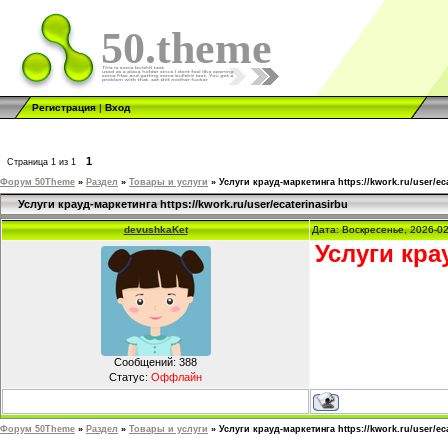
50.theme
Регистрация
|
Вход
1
Страница
1
из
1
Форум 50Theme
»
Раздел
»
Товары и услуги
»
Услуги крауд-маркетинга https://kwork.ru/user/ec
Услуги крауд-маркетинга https://kwork.ru/user/ecaterinasirbu
devushkaKet
Дата: Воскресенье, 2026-0
Услуги кра
Сообщений:
388
Статус:
Оффлайн
Форум 50Theme
»
Раздел
»
Товары и услуги
»
Услуги крауд-маркетинга https://kwork.ru/user/ec