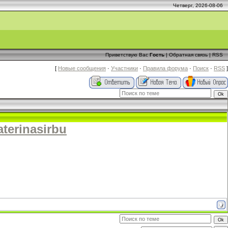
Четверг, 2026-08-06
Приветствую Вас
Гость
|
Обратная связь
|
RSS
[
Новые сообщения
·
Участники
·
Правила форума
·
Поиск
·
RSS
]
aterinasirbu