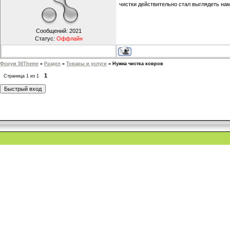
чистки действительно стал выглядеть на
Сообщений:
2021
Статус:
Оффлайн
Форум 50Theme
»
Раздел
»
Товары и услуги
»
Нужна чистка ковров
1
Страница
1
из
1