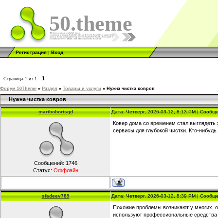
50.theme
Регистрация
|
Вход
1
Страница
1
из
1
Форум 50Theme
»
Раздел
»
Товары и услуги
»
Нужна чистка ковров
Нужна чистка ковров
mariboborisgd
Дата: Четверг, 2026-03-12, 8:13 PM | Сооб
Ковер дома со временем стал выглядеть 
сервисы для глубокой чистки. Кто-нибудь
Сообщений:
1746
Статус:
Оффлайн
sfadeev789
Дата: Четверг, 2026-03-12, 8:39 PM | Сооб
Похожие проблемы возникают у многих, о
используют профессиональные средства и