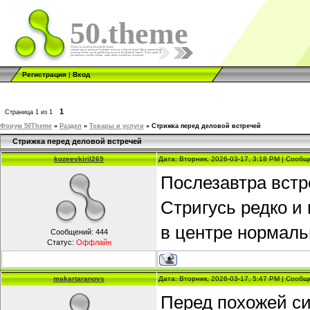
50.theme
Регистрация
|
Вход
1
Страница
1
из
1
Форум 50Theme
»
Раздел
»
Товары и услуги
»
Стрижка перед деловой встречей
Стрижка перед деловой встречей
kozeevkiril269
Дата: Вторник, 2026-03-17, 3:18 PM | Сооб
Послезавтра встр
Стригусь редко и 
в центре нормаль
Сообщений:
444
Статус:
Оффлайн
makartaranovs
Дата: Вторник, 2026-03-17, 5:47 PM | Сооб
Перед похожей си