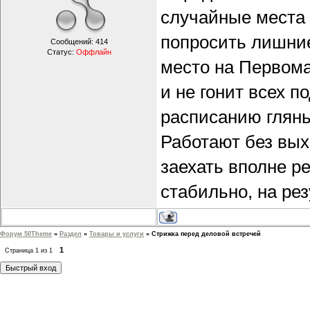
случайные места 
попросить лишние
Сообщений:
414
Статус:
Оффлайн
место на Первома
и не гонит всех п
расписанию глян
Работают без вых
заехать вполне ре
стабильно, на рез
Форум 50Theme
»
Раздел
»
Товары и услуги
»
Стрижка перед деловой встречей
1
Страница
1
из
1