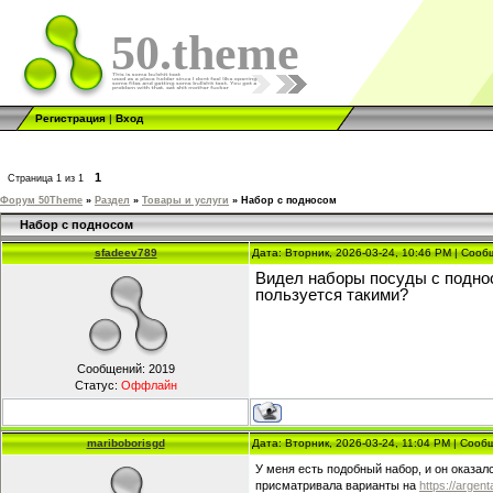
50.theme
Регистрация
|
Вход
1
Страница
1
из
1
Форум 50Theme
»
Раздел
»
Товары и услуги
»
Набор с подносом
Набор с подносом
sfadeev789
Дата: Вторник, 2026-03-24, 10:46 PM | Соо
Видел наборы посуды с подноса
пользуется такими?
Сообщений:
2019
Статус:
Оффлайн
mariboborisgd
Дата: Вторник, 2026-03-24, 11:04 PM | Соо
У меня есть подобный набор, и он оказал
присматривала варианты на
https://argen