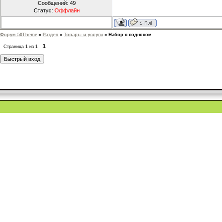
Сообщений:
49
Статус:
Оффлайн
Форум 50Theme
»
Раздел
»
Товары и услуги
»
Набор с подносом
1
Страница
1
из
1