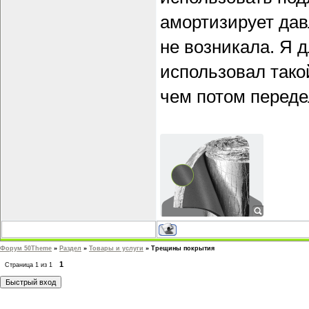
амортизирует дав
не возникала. Я 
использовал тако
чем потом переде
Форум 50Theme
»
Раздел
»
Товары и услуги
»
Трещины покрытия
1
Страница
1
из
1