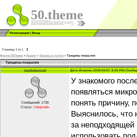
50.theme
Регистрация
|
Вход
1
Страница
1
из
1
Форум 50Theme
»
Раздел
»
Товары и услуги
»
Трещины покрытия
Трещины покрытия
mariboborisgd
Дата: Вторник, 2026-04-07, 6:33 PM | Сооб
У знакомого посл
появляться микро
понять причину, п
Сообщений:
1739
Статус:
Оффлайн
Выяснилось, что 
за неподходящей
использовать под