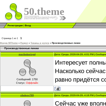
50.theme
Регистрация
|
Вход
1
Страница
1
из
1
Форум 50Theme
»
Раздел
»
Товары и услуги
»
Производственные линии
Производственные линии
mariboborisgd
Дата: Среда, 2026-04-29, 4:01 PM | Сообще
Интересует полны
Насколько сейчас
равно придётся с
Сообщений:
1750
Статус:
Оффлайн
sfadeev789
Дата: Среда, 2026-04-29, 4:18 PM | Сообще
Сейчас уже вполн