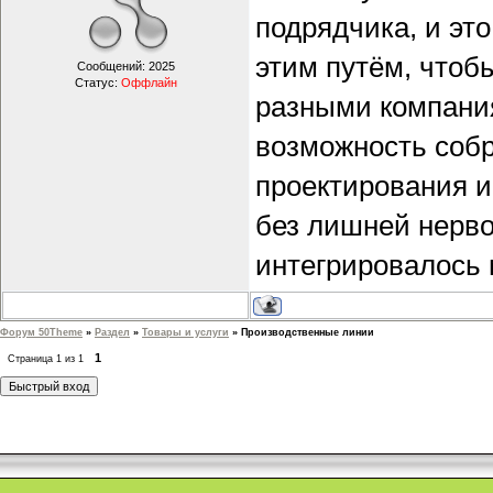
подрядчика, и эт
этим путём, чтоб
Сообщений:
2025
Статус:
Оффлайн
разными компани
возможность собр
проектирования и
без лишней нерво
интегрировалось 
Форум 50Theme
»
Раздел
»
Товары и услуги
»
Производственные линии
1
Страница
1
из
1