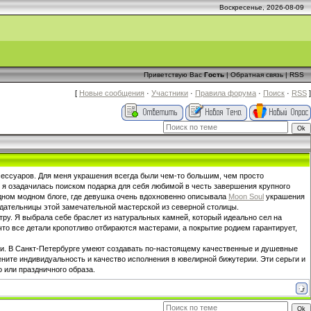
Воскресенье, 2026-08-09
Приветствую Вас
Гость
|
Обратная связь
|
RSS
[
Новые сообщения
·
Участники
·
Правила форума
·
Поиск
·
RSS
]
ксессуаров. Для меня украшения всегда были чем-то большим, чем просто
 я озадачилась поиском подарка для себя любимой в честь завершения крупного
дном модном блоге, где девушка очень вдохновенно описывала
Moon Soul
украшения
здательницы этой замечательной мастерской из северной столицы.
ру. Я выбрала себе браслет из натуральных камней, который идеально сел на
что все детали кропотливо отбираются мастерами, а покрытие родием гарантирует,
ми. В Санкт-Петербурге умеют создавать по-настоящему качественные и душевные
ените индивидуальность и качество исполнения в ювелирной бижутерии. Эти серьги и
 или праздничного образа.