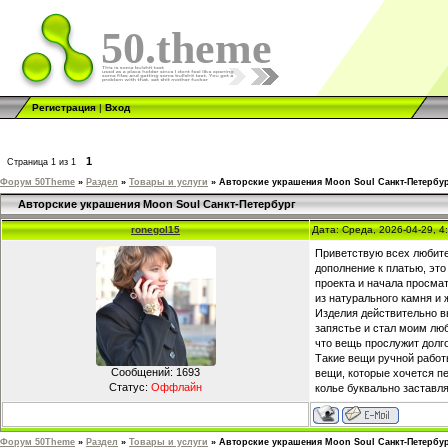
50.theme
Регистрация
|
Вход
1
Страница
1
из
1
Форум 50Theme
»
Раздел
»
Товары и услуги
»
Авторские украшения Moon Soul Санкт-Петербу
Авторские украшения Moon Soul Санкт-Петербург
ronegol15
Дата: Среда, 2026-04-29, 
Приветствую всех любител
дополнение к платью, эт
проекта и начала просма
из натурального камня и
Изделия действительно в
запястье и стал моим люб
что вещь прослужит долго
Такие вещи ручной работ
Сообщений:
1693
вещи, которые хочется п
Статус:
Оффлайн
колье буквально заставля
Форум 50Theme
»
Раздел
»
Товары и услуги
»
Авторские украшения Moon Soul Санкт-Петербу