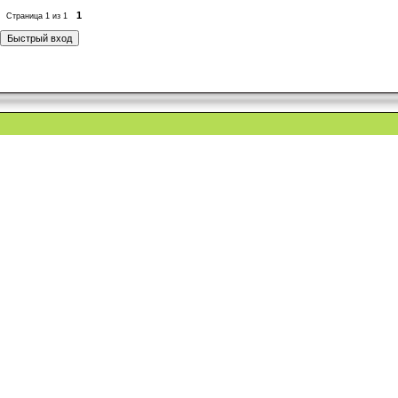
1
Страница
1
из
1