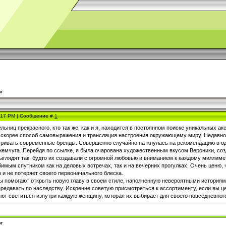
рг
4:17 PM | Сообщение #
1
ьниц прекрасного, кто так же, как и я, находится в постоянном поиске уникальных а
о скорее способ самовыражения и трансляция настроения окружающему миру. Недавно
тривать современные бренды. Совершенно случайно наткнулась на рекомендацию в о
 жемчуга. Перейдя по ссылке, я была очарована художественным вкусом Вероники, со
ыглядят так, будто их создавали с огромной любовью и вниманием к каждому миллимет
имым спутником как на деловых встречах, так и на вечерних прогулках. Очень ценю, 
 и не потеряет своего первоначального блеска.
ы помогают открыть новую главу в своем стиле, наполненную невероятными история
ередавать по наследству. Искренне советую присмотреться к ассортименту, если вы ц
ют светиться изнутри каждую женщину, которая их выбирает для своего повседневного
рг