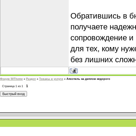
Обратившись в бю
получаете надеж
сопровождение и 
для тех, кому ну
без лишних сложн
Форум 50Theme
»
Раздел
»
Товары и услуги
»
Апостиль на диплом недорого
1
Страница
1
из
1