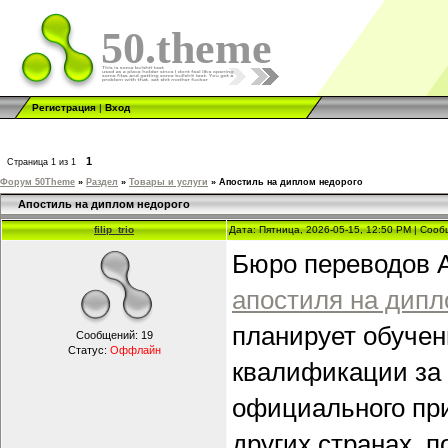
50.theme
Регистрация
|
Вход
1
Страница
1
из
1
Форум 50Theme
»
Раздел
»
Товары и услуги
»
Апостиль на диплом недорого
Апостиль на диплом недорого
filip_trio
Дата: Пятница, 2026-05-15, 12:50 PM | Соо
Бюро переводов 
апостиля на дипл
планирует обучен
Сообщений:
19
Статус:
Оффлайн
квалификации за 
официального при
других странах, 